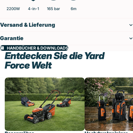
2200W
4-in-1
165 bar
6m
Versand & Lieferung
Garantie
💾‎ ‎ ‎ HANDBÜCHER & DOWNLOADS
Entdecken Sie die Yard
Force Welt
Rasenmäher
Hochdruckreiniger