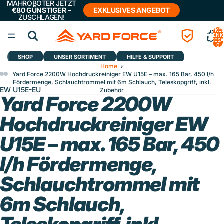
MÄHROBOTER JETZT
€80 GÜNSTIGER
–
EXKLUSIVES ANGEBOT
ZUSCHLAGEN!
ARTIKEL
WARENK
INSGESA
0
SHOP
UNSER SORTIMENT
HILFE & SUPPORT
Home
Yard Force 2200W Hochdruckreiniger EW U15E – max. 165 Bar, 450 l/h
Fördermenge, Schlauchtrommel mit 6m Schlauch, Teleskopgriff, inkl.
EW U15E-EU
Zubehör
Yard Force 2200W
Hochdruckreiniger EW
U15E – max. 165 Bar, 450
l/h Fördermenge,
Schlauchtrommel mit
6m Schlauch,