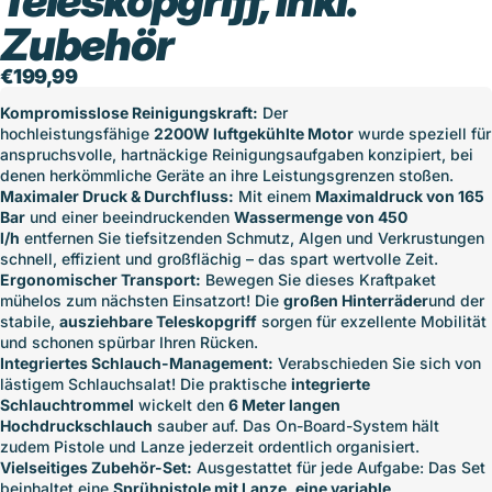
Teleskopgriff, inkl.
Zubehör
€199,99
Kompromisslose Reinigungskraft:
Der
hochleistungsfähige
2200W luftgekühlte Motor
wurde speziell für
anspruchsvolle, hartnäckige Reinigungsaufgaben konzipiert, bei
denen herkömmliche Geräte an ihre Leistungsgrenzen stoßen.
Maximaler Druck & Durchfluss:
Mit einem
Maximaldruck von 165
Bar
und einer beeindruckenden
Wassermenge von 450
l/h
entfernen Sie tiefsitzenden Schmutz, Algen und Verkrustungen
schnell, effizient und großflächig – das spart wertvolle Zeit.
Ergonomischer Transport:
Bewegen Sie dieses Kraftpaket
mühelos zum nächsten Einsatzort! Die
großen Hinterräder
und der
stabile,
ausziehbare Teleskopgriff
sorgen für exzellente Mobilität
und schonen spürbar Ihren Rücken.
Integriertes Schlauch-Management:
Verabschieden Sie sich von
lästigem Schlauchsalat! Die praktische
integrierte
Schlauchtrommel
wickelt den
6 Meter langen
Hochdruckschlauch
sauber auf. Das On-Board-System hält
zudem Pistole und Lanze jederzeit ordentlich organisiert.
Vielseitiges Zubehör-Set:
Ausgestattet für jede Aufgabe: Das Set
beinhaltet eine
Sprühpistole mit Lanze, eine variable