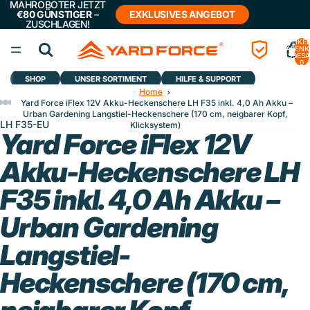
MÄHROBOTER JETZT
€80 GÜNSTIGER
–
EXKLUSIVES ANGEBOT
ZUSCHLAGEN!
ARTIKEL
WARENK
INSGESA
0
SHOP
UNSER SORTIMENT
HILFE & SUPPORT
Home
Yard Force iFlex 12V Akku-Heckenschere LH F35 inkl. 4,0 Ah Akku –
Urban Gardening Langstiel-Heckenschere (170 cm, neigbarer Kopf,
LH F35-EU
Klicksystem)
Yard Force iFlex 12V
Akku-Heckenschere LH
F35 inkl. 4,0 Ah Akku –
Urban Gardening
Langstiel-
Heckenschere (170 cm,