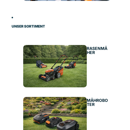
UNSER SORTIMENT
RASENMÄ
HER
MÄHROBO
TER