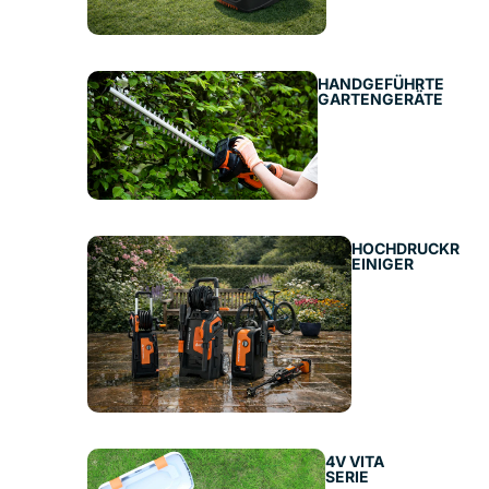
HANDGEFÜHRTE
GARTENGERÄTE
HOCHDRUCKR
EINIGER
4V VITA
SERIE