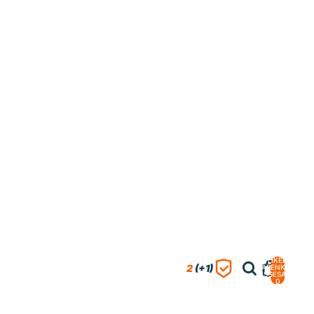
ARTIKEL IM
2
(+1)
WARENKORB
INSGESAMT:
0