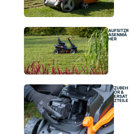
AUFSITZR
ASENMÄ
HER
ZUBEH
ÖR &
ERSAT
ZTEILE