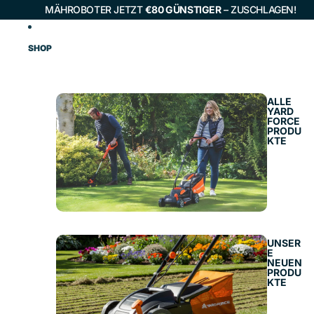
MÄHROBOTER JETZT
€80 GÜNSTIGER
– ZUSCHLAGEN!
SHOP
ALLE
YARD
FORCE
PRODU
KTE
UNSER
E
NEUEN
PRODU
KTE