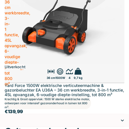
36
cm
werkbreedte,
3-
in-
1
functie,
45L
opvangzak,
6-
voudige
diepte-
Uitverkocht
instelling,
tot
800
36 cm
1500W
4
9,7 kg
m²
Yard Force 1500W elektrische verticuteermachine &
gazonbeluchter EA U36A – 36 cm werkbreedte, 3-in-1 functie,
45L opvangzak, 6-voudige diepte-instelling, tot 800 m²
Krachtig & Groot oppervlak: 1500 W sterke elektrische motor,
ontworpen voor intensief gazononderhoud in tuinen tot 800
m².
€139,99