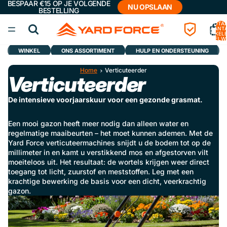
BESPAAR €15 OP JE VOLGENDE
NU OPSLAAN
BESTELLING
TOTA
AANT
ARTIKELE
WINKELW
0
WINKEL
ONS ASSORTIMENT
HULP EN ONDERSTEUNING
Home
Verticuteerder
Verticuteerder
De intensieve voorjaarskuur voor een gezonde grasmat.
Een mooi gazon heeft meer nodig dan alleen water en
regelmatige maaibeurten – het moet kunnen ademen. Met de
Yard Force verticuteermachines snijdt u de bodem tot op de
millimeter in en kamt u verstikkend mos en afgestorven vilt
moeiteloos uit. Het resultaat: de wortels krijgen weer direct
toegang tot licht, zuurstof en meststoffen. Leg met een
krachtige bewerking de basis voor een dicht, veerkrachtig
gazon.