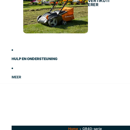
VERTIKUTI
ERER
HULP EN ONDERSTEUNING
MEER
Home
GR40-serie