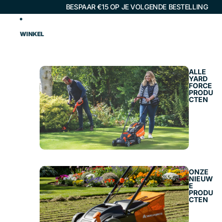
BESPAAR €15 OP JE VOLGENDE BESTELLING
WINKEL
ALLE
YARD
FORCE
PRODU
CTEN
ONZE
NIEUW
E
PRODU
CTEN