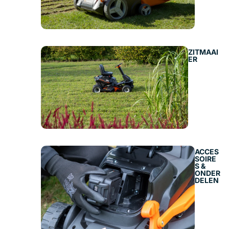
ZITMAAI
ER
ACCES
SOIRE
S &
ONDER
DELEN