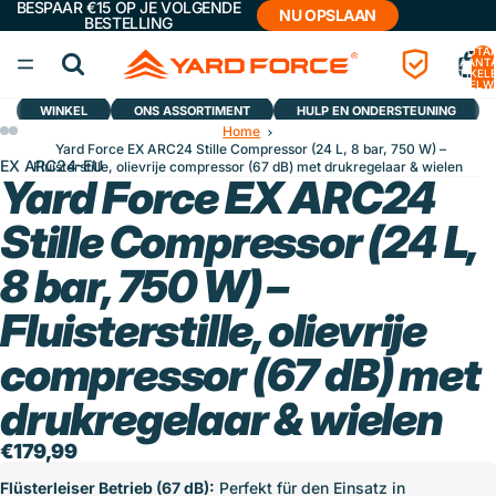
BESPAAR €15 OP JE VOLGENDE
NU OPSLAAN
BESTELLING
TOTA
AANT
ARTIKELE
WINKELW
0
WINKEL
ONS ASSORTIMENT
HULP EN ONDERSTEUNING
Home
Yard Force EX ARC24 Stille Compressor (24 L, 8 bar, 750 W) –
EX ARC24-EU
Fluisterstille, olievrije compressor (67 dB) met drukregelaar & wielen
Yard Force EX ARC24
Stille Compressor (24 L,
8 bar, 750 W) –
Fluisterstille, olievrije
compressor (67 dB) met
drukregelaar & wielen
€179,99
Flüsterleiser Betrieb (67 dB):
Perfekt für den Einsatz in