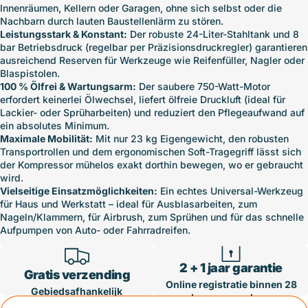
Innenräumen, Kellern oder Garagen, ohne sich selbst oder die
Nachbarn durch lauten Baustellenlärm zu stören.
Leistungsstark & Konstant:
Der robuste 24-Liter-Stahltank und 8
bar Betriebsdruck (regelbar per Präzisionsdruckregler) garantieren
ausreichend Reserven für Werkzeuge wie Reifenfüller, Nagler oder
Blaspistolen.
100 % Ölfrei & Wartungsarm:
Der saubere 750-Watt-Motor
erfordert keinerlei Ölwechsel, liefert ölfreie Druckluft (ideal für
Lackier- oder Sprüharbeiten) und reduziert den Pflegeaufwand auf
ein absolutes Minimum.
Maximale Mobilität:
Mit nur 23 kg Eigengewicht, den robusten
Transportrollen und dem ergonomischen Soft-Tragegriff lässt sich
der Kompressor mühelos exakt dorthin bewegen, wo er gebraucht
wird.
Vielseitige Einsatzmöglichkeiten:
Ein echtes Universal-Werkzeug
für Haus und Werkstatt – ideal für Ausblasarbeiten, zum
Nageln/Klammern, für Airbrush, zum Sprühen und für das schnelle
Aufpumpen von Auto- oder Fahrradreifen.
2 + 1 jaar garantie
Gratis verzending
Online registratie binnen 28
Gebiedsafhankelijk
dagen na aankoop